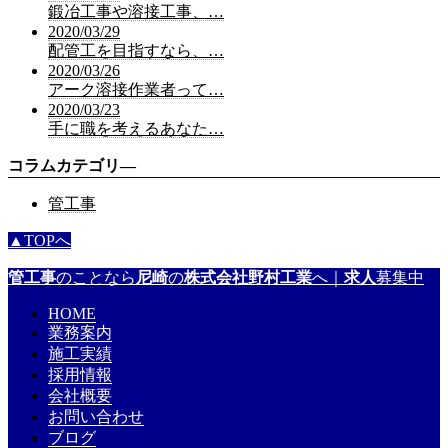
鍛冶工事や溶接工事、…
2020/03/29
配管工を目指すなら、…
2020/03/26
アーク溶接作業者って…
2020/03/23
手に職を考えるあなた…
コラムカテゴリ―
管工事
▲TOPへ
管工事
のことなら
尼崎
の
株式会社野村工業
へ｜
求人
募集中
HOME
業務案内
施工実績
採用情報
会社概要
お問い合わせ
ブログ